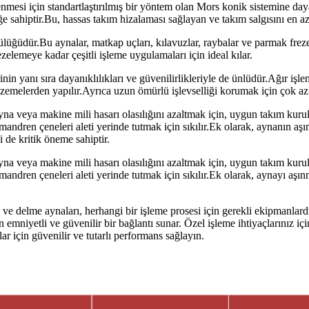
enmesi için standartlaştırılmış bir yöntem olan Mors konik sistemine da
e sahiptir.Bu, hassas takım hizalaması sağlayan ve takım salgısını en az
lüğüdür.Bu aynalar, matkap uçları, kılavuzlar, raybalar ve parmak frezele
zelemeye kadar çeşitli işleme uygulamaları için ideal kılar.
rinin yanı sıra dayanıklılıkları ve güvenilirlikleriyle de ünlüdür.Ağır i
malzemelerden yapılır.Ayrıca uzun ömürlü işlevselliği korumak için çok az
ayna veya makine mili hasarı olasılığını azaltmak için, uygun takım ku
mandren çeneleri aleti yerinde tutmak için sıkılır.Ek olarak, aynanın aş
 de kritik öneme sahiptir.
ayna veya makine mili hasarı olasılığını azaltmak için, uygun takım ku
mandren çeneleri aleti yerinde tutmak için sıkılır.Ek olarak, aynayı aşı
 delme aynaları, herhangi bir işleme prosesi için gerekli ekipmanlardır.U
 emniyetli ve güvenilir bir bağlantı sunar. Özel işleme ihtiyaçlarınız 
lar için güvenilir ve tutarlı performans sağlayın.