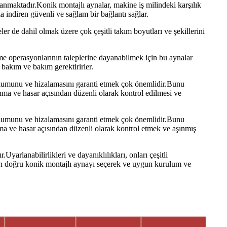
yanmaktadır.Konik montajlı aynalar, makine iş milindeki karşılık
a indiren güvenli ve sağlam bir bağlantı sağlar.
r de dahil olmak üzere çok çeşitli takım boyutları ve şekillerini
şleme operasyonlarının taleplerine dayanabilmek için bu aynalar
 bakım ve bakım gerektirirler.
rulumunu ve hizalamasını garanti etmek çok önemlidir.Bunu
ınma ve hasar açısından düzenli olarak kontrol edilmesi ve
rulumunu ve hizalamasını garanti etmek çok önemlidir.Bunu
nma ve hasar açısından düzenli olarak kontrol etmek ve aşınmış
yarlanabilirlikleri ve dayanıklılıkları, onları çeşitli
için doğru konik montajlı aynayı seçerek ve uygun kurulum ve