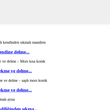
endine delme...
ekme ve delme...
ekme ve delme...
diliğinden sıkma...