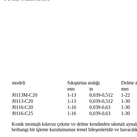
modeli
Sıkıştırma aralığı
Delme a
mm
in
mm
J0113M-C20
1-13
0,039-0,512
1-22
J0113-C20
1-13
0,039-0,512
1-30
J0116-C20
1-16
0,039-0,63
1-30
J0116-C25
1-16
0,039-0,63
1-30
Konik montajlı kılavuz çekme ve delme kendinden sıkmalı aynalar, 
herhangi bir işleme kurulumunun temel bileşenleridir ve havacılık