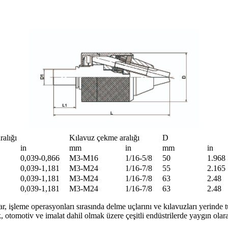
ralığı
Kılavuz çekme aralığı
D
in
mm
in
mm
in
0,039-0,866
M3-M16
1/16-5/8
50
1.968
0,039-1,181
M3-M24
1/16-7/8
55
2.165
0,039-1,181
M3-M24
1/16-7/8
63
2.48
0,039-1,181
M3-M24
1/16-7/8
63
2.48
işleme operasyonları sırasında delme uçlarını ve kılavuzları yerinde tu
, otomotiv ve imalat dahil olmak üzere çeşitli endüstrilerde yaygın olar