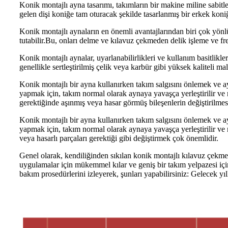
Konik montajlı ayna tasarımı, takımların bir makine miline sabitl
gelen dişi koniğe tam oturacak şekilde tasarlanmış bir erkek koniğ
Konik montajlı aynaların en önemli avantajlarından biri çok yönlü
tutabilir.Bu, onları delme ve kılavuz çekmeden delik işleme ve fre
Konik montajlı aynalar, uyarlanabilirlikleri ve kullanım basitlikle
genellikle sertleştirilmiş çelik veya karbür gibi yüksek kaliteli 
Konik montajlı bir ayna kullanırken takım salgısını önlemek ve 
yapmak için, takım normal olarak aynaya yavaşça yerleştirilir ve 
gerektiğinde aşınmış veya hasar görmüş bileşenlerin değiştirilmesi
Konik montajlı bir ayna kullanırken takım salgısını önlemek ve 
yapmak için, takım normal olarak aynaya yavaşça yerleştirilir ve 
veya hasarlı parçaları gerektiği gibi değiştirmek çok önemlidir.
Genel olarak, kendiliğinden sıkılan konik montajlı kılavuz çekme ve
uygulamalar için mükemmel kılar ve geniş bir takım yelpazesi için
bakım prosedürlerini izleyerek, şunları yapabilirsiniz: Gelecek yıl