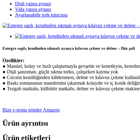
Dişli yapısı aynası
Vida yapısı aynası
Ayarlanabilir tork tutucusu
Entegre saplı, kendinden sıkmalı aynaya kılavuz çekme ve delme – Düz şaft
Özellikler:
● Manüel, kolay ve hızlı çalıştırmayla gevşetin ve kenetleyin, kenetle
● Dişli şanzıman, güçlü sıkma torku, çalışırken kayma yok
● Cırcırın kendiliğinden kilitlenmesi, delme ve kılavuz çekme kullanıl
● Baskı somununun mandrenini çıkarmak kolaydır ve iç konik deliğin ha
● Tezgah matkabı, külbütör matkabı, delme ve kılavuz çekme makinesi, t
Bize e-posta gönder
Amazon
Ürün ayrıntısı
Ürün etiketleri