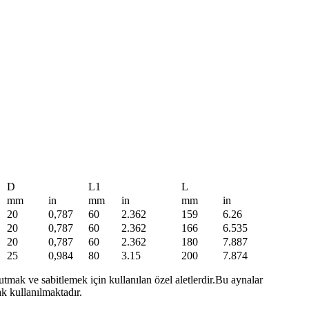
D
L1
L
mm
in
mm
in
mm
in
20
0,787
60
2.362
159
6.26
20
0,787
60
2.362
166
6.535
20
0,787
60
2.362
180
7.887
25
0,984
80
3.15
200
7.874
tmak ve sabitlemek için kullanılan özel aletlerdir.Bu aynalar
ak kullanılmaktadır.