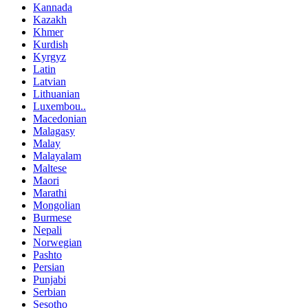
Kannada
Kazakh
Khmer
Kurdish
Kyrgyz
Latin
Latvian
Lithuanian
Luxembou..
Macedonian
Malagasy
Malay
Malayalam
Maltese
Maori
Marathi
Mongolian
Burmese
Nepali
Norwegian
Pashto
Persian
Punjabi
Serbian
Sesotho