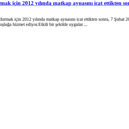
mak için 2012 yılında matkap aynasını icat ettikten so
rmak için 2012 yılında matkap aynasını icat ettikten sonra, 7 Şubat 20
şluğa hizmet ediyor.Etkili bir şekilde uygular ...