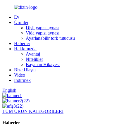
Ev
Ürünler
Dişli yapısı aynası
Vida yapısı aynası
Ayarlanabilir tork tutucusu
Haberler
Hakkımızda
Avantaj
Nitelikler
Bayan'ın Hikayesi
Bize Ulaşın
Video
İndirmek
English
TÜM ÜRÜN KATEGORİLERİ
Haberler