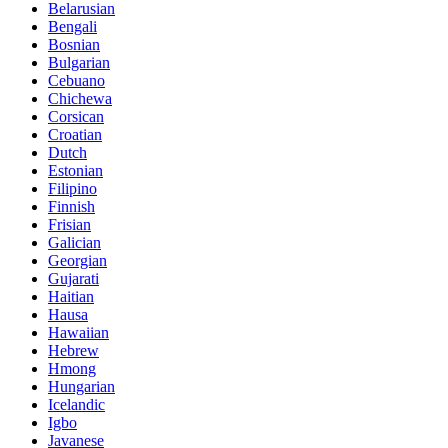
Belarusian
Bengali
Bosnian
Bulgarian
Cebuano
Chichewa
Corsican
Croatian
Dutch
Estonian
Filipino
Finnish
Frisian
Galician
Georgian
Gujarati
Haitian
Hausa
Hawaiian
Hebrew
Hmong
Hungarian
Icelandic
Igbo
Javanese