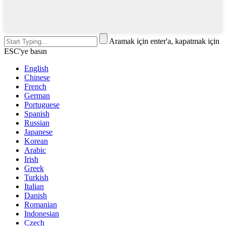
Aramak için enter'a, kapatmak için
ESC'ye basın
English
Chinese
French
German
Portuguese
Spanish
Russian
Japanese
Korean
Arabic
Irish
Greek
Turkish
Italian
Danish
Romanian
Indonesian
Czech