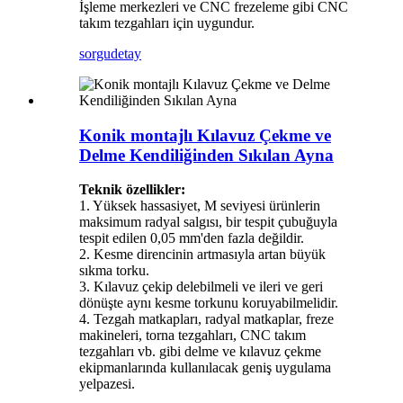
İşleme merkezleri ve CNC frezeleme gibi CNC
takım tezgahları için uygundur.
sorgu
detay
Konik montajlı Kılavuz Çekme ve
Delme Kendiliğinden Sıkılan Ayna
Teknik özellikler:
1. Yüksek hassasiyet, M seviyesi ürünlerin
maksimum radyal salgısı, bir tespit çubuğuyla
tespit edilen 0,05 mm'den fazla değildir.
2. Kesme direncinin artmasıyla artan büyük
sıkma torku.
3. Kılavuz çekip delebilmeli ve ileri ve geri
dönüşte aynı kesme torkunu koruyabilmelidir.
4. Tezgah matkapları, radyal matkaplar, freze
makineleri, torna tezgahları, CNC takım
tezgahları vb. gibi delme ve kılavuz çekme
ekipmanlarında kullanılacak geniş uygulama
yelpazesi.