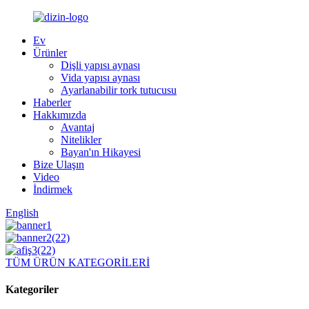
Ev
Ürünler
Dişli yapısı aynası
Vida yapısı aynası
Ayarlanabilir tork tutucusu
Haberler
Hakkımızda
Avantaj
Nitelikler
Bayan'ın Hikayesi
Bize Ulaşın
Video
İndirmek
English
TÜM ÜRÜN KATEGORİLERİ
Kategoriler