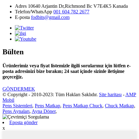
Adres
10640 Arjantin Dr,Richmond Bc V7E4K5 Kanada
Telefon/WhatsApp
001 604 782 2677
E-posta
fodbits@gmail.com
Bülten
Ürünlerimiz veya fiyat listemizle ilgili sorularınız için lütfen e-
posta adresinizi bize bırakın; 24 saat içinde sizinle iletişime
geçeceğiz.
GÖNDERMEK
© Copyright - 2010-2023: Tüm Hakları Saklıdır.
Site haritası
-
AMP
Mobil
Pens Sistemleri
,
Pens Matkap
,
Pens Matkap Chuck
,
Chuck Matkap
,
Pens Aynaları
,
Ayna Döner
,
Eposta gönder
x